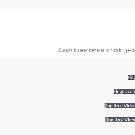
Burada, bu araç kamerasını hızlı bir şek
(İn
(İngilizc
(İngilizce Vi
(İngilizce Vid