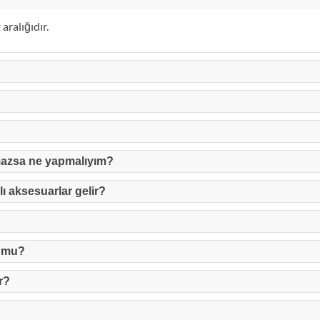
aralığıdır.
mazsa ne yapmalıyım?
ı aksesuarlar gelir?
r mu?
r?