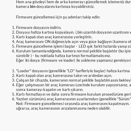
Hem ana gövdeyi hem de arka kamerayı güncellemek istemeniz du
kamera
bin
dosyalarını kartınıza koyabilirsiniz.
Firmware güncellemesi için şu adımları takip edin:
Firmware dosyasını indirin.
Dosyayı hafıza kartına kopyalayın. (.bin uzantılı dosyanın uzantısını
Kartı kapalı olan araç kamerasına yerleştirin.
Araç kamerasını ON düğmesiyle açın veya güce bağlayın (kamera oto
Firmware güncelleme işlemi başlar - LED ışık farklı hızlarda yanıp s
Kurulum tamamlandığında, kamera normal şekilde başlatılır (bu işle
sürebilir ) - bu noktada hafıza kartınızı formatlamalısınız.
Eğer iki dosya (firmware ve loader) ile yükleme yapmanız gerekiyor
"Loader" dosyasını (genellikle "LD" harfleriyle başlar) hafıza kartına
Kartı kapalı olan araç kamerasına takın ve ardından açın.
Çalışan bir cihazda, kameranın normal şekilde başlatılmasını bekleyi
Eğer çalışmayan bir araç kamerası üzerinde kurulum yapıyorsanız, a
sonra kamerayı kapatın ve kartı çıkarın.
Kartı formatlayın ve daha sonra firmware kurulum prosedürüne geri 
Yazılım sürümünü araç kamerasının ayarlarından (genellikle "Sürüm" s
Not: Firmware güncellemesi sırasında araç kamerasını kapatmayın. 
uğrarsa, araç kamerasının arızalanmasına neden olabilir.