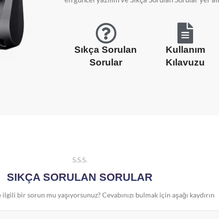
Sıkça Sorulan
Kullanım
Sorular
Kılavuzu
Ç KAMERALARI
raç Kamerası (Tek Kamera)
e İç Araç Kamerası
S.S.S.
e Arka Araç Kamerası
SIKÇA SORULAN SORULAR
 İç ve Arka Araç Kamerası (3 Kamera)
 ilgili bir sorun mu yaşıyorsunuz? Cevabınızı bulmak için aşağı kaydırın
ci Kamera