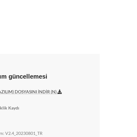
lım güncellemesi
ZILIM) DOSYASINI İNDİR (N)
klik Kaydı
m: V2.4_20230801_TR