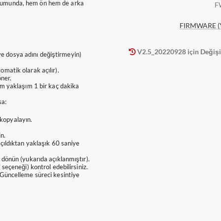
rumunda, hem ön hem de arka
F
FIRMWARE (
V2.5_20220928 için Değişi
 ve dosya adını değiştirmeyin)
matik olarak açılır).
öner.
m yaklaşım 1 bir kaç dakika
sa:
 kopyalayın.
n.
çıldıktan yaklaşık 60 saniye
dönün (yukarıda açıklanmıştır).
eçeneği) kontrol edebilirsiniz.
Güncelleme süreci kesintiye