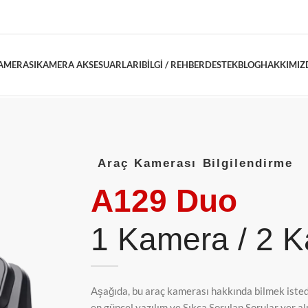
AMERASI
KAMERA AKSESUARLARI
BILGI / REHBER
DESTEK
BLOG
HAKKIMIZ
Araç Kamerası Bilgilendirme
A129 Duo
1 Kamera / 2 
Aşağıda, bu araç kamerası hakkında bilmek istedi
en güncel yazılım ve Sıkça Sorulan Sorular yer a