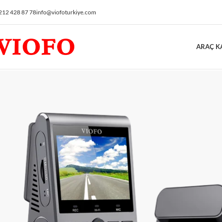
212 428 87 78
info@viofoturkiye.com
ARAÇ K