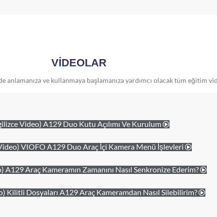
VİDEOLAR
ilde anlamanıza ve kullanmaya başlamanıza yardımcı olacak tüm eğitim vid
gilizce Video) A129 Duo Kutu Açılımı Ve Kurulum
e Video) VIOFO A129 Duo Araç İçi Kamera Menü İşlevleri
deo) A129 Araç Kameramın Zamanını Nasıl Senkronize Ederim?
eo) Kilitli Dosyaları A129 Araç Kameramdan Nasıl Silebilirim?