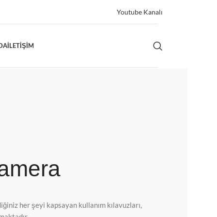
Youtube Kanalı
DA
İLETIŞIM
Kamera
ğiniz her şeyi kapsayan kullanım kılavuzları,
lmaktadır.