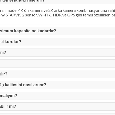
 temel farklar nelerdir?
ralı model 4K ön kamera ve 2K arka kamera kombinasyonuna sahipti
ny STARVIS 2 sensör, Wi-Fi 6, HDR ve GPS gibi temel özellikleri pa
ksimum kapasite ne kadardır?
ıl kurulur?
 mı?
lır?
alitesini nasıl artırır?
lamalıyım?
bilir mi?