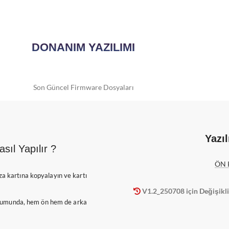
DONANIM YAZILIMI
Son Güncel Firmware Dosyaları
Yazı
sıl Yapılır ?
ÖN 
za kartına kopyalayın ve kartı
V1.2_250708 için Değişikl
rumunda, hem ön hem de arka