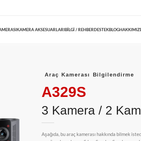
AMERASI
KAMERA AKSESUARLARI
BILGI / REHBER
DESTEK
BLOG
HAKKIMIZ
Araç Kamerası Bilgilendirme
A329S
3 Kamera / 2 Kam
Aşağıda, bu araç kamerası hakkında bilmek istedi