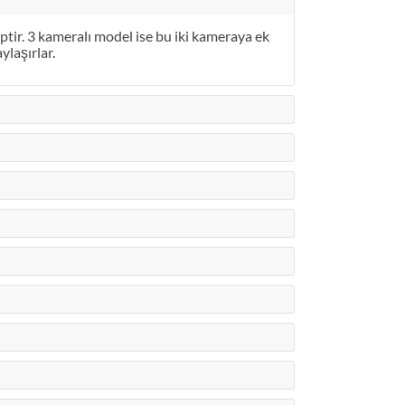
r. 3 kameralı model ise bu iki kameraya ek
ylaşırlar.
Viofo A329S 4K 60FPS W
Sensör GPS’li SSD 
ÜRÜN