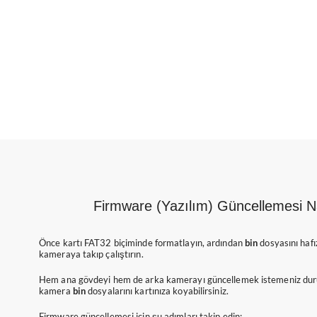
Firmware (Yazılım) Güncellemesi Na
Önce kartı FAT32 biçiminde formatlayın, ardından
bin
dosyasını hafı
kameraya takıp çalıştırın.
Hem ana gövdeyi hem de arka kamerayı güncellemek istemeniz du
kamera
bin
dosyalarını kartınıza koyabilirsiniz.
Firmware güncellemesi için şu adımları takip edin: