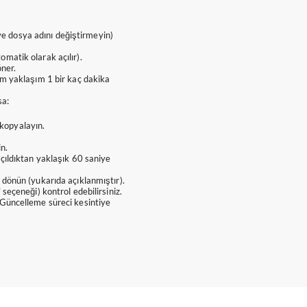
 ve dosya adını değiştirmeyin)
matik olarak açılır).
öner.
m yaklaşım 1 bir kaç dakika
sa:
 kopyalayın.
n.
çıldıktan yaklaşık 60 saniye
dönün (yukarıda açıklanmıştır).
eçeneği) kontrol edebilirsiniz.
Güncelleme süreci kesintiye