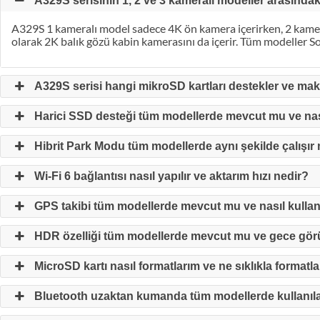
A329S serisinin 1, 2 ve 3 kameralı modeller arasındaki
A329S 1 kameralı model sadece 4K ön kamera içerirken, 2 kame
olarak 2K balık gözü kabin kamerasını da içerir. Tüm modeller So
A329S serisi hangi mikroSD kartları destekler ve ma
Harici SSD desteği tüm modellerde mevcut mu ve nas
Hibrit Park Modu tüm modellerde aynı şekilde çalışır
Wi-Fi 6 bağlantısı nasıl yapılır ve aktarım hızı nedir?
GPS takibi tüm modellerde mevcut mu ve nasıl kullanı
HDR özelliği tüm modellerde mevcut mu ve gece görüş k
MicroSD kartı nasıl formatlarım ve ne sıklıkla format
Bluetooth uzaktan kumanda tüm modellerde kullanıla