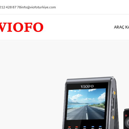
212 428 87 78
info@viofoturkiye.com
ARAÇ K