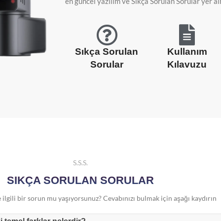
en güncel yazılım ve Sıkça Sorulan Sorular yer a
Sıkça Sorulan
Kullanım
Sorular
Kılavuzu
Ç KAMERALARI
raç Kamerası (Tek Kamera)
e İç Araç Kamerası
S.S.S.
e Arka Araç Kamerası
SIKÇA SORULAN SORULAR
 İç ve Arka Araç Kamerası (3 Kamera)
ci Kamera
 ilgili bir sorun mu yaşıyorsunuz? Cevabınızı bulmak için aşağı kaydırın