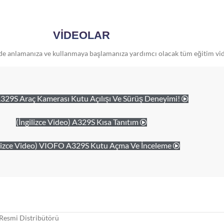
VİDEOLAR
ilde anlamanıza ve kullanmaya başlamanıza yardımcı olacak tüm eğitim vid
329S Araç Kamerası Kutu Açılışı Ve Sürüş Deneyimi!
(İngilizce Video) A329S Kısa Tanıtım
ilizce Video) VIOFO A329S Kutu Açma Ve İnceleme
Resmi Distribütörü