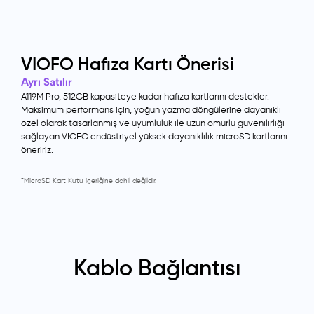
VIOFO Hafıza Kartı Önerisi
Ayrı Satılır
A119M Pro, 512GB kapasiteye kadar hafıza kartlarını destekler.
Maksimum performans için, yoğun yazma döngülerine dayanıklı
özel olarak tasarlanmış ve uyumluluk ile uzun ömürlü güvenilirliği
sağlayan VIOFO endüstriyel yüksek dayanıklılık microSD kartlarını
öneririz.
*MicroSD Kart Kutu içeriğine dahil değildir.
Kablo Bağlantısı