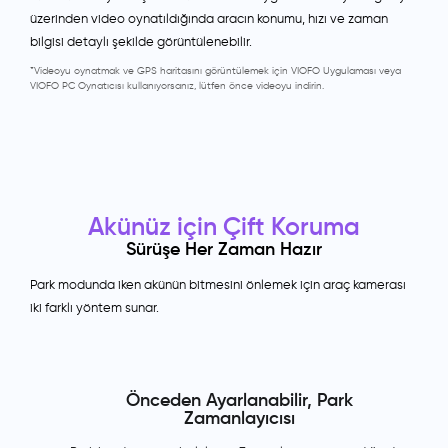
üzerinden video oynatıldığında aracın konumu, hızı ve zaman
bilgisi detaylı şekilde görüntülenebilir.
*Videoyu oynatmak ve GPS haritasını görüntülemek için VIOFO Uygulaması veya
VIOFO PC Oynatıcısı kullanıyorsanız, lütfen önce videoyu indirin.
Akünüz için Çift Koruma
Sürüşe Her Zaman Hazır
Park modunda iken akünün bitmesini önlemek için araç kamerası
iki farklı yöntem sunar.
Önceden Ayarlanabilir, Park
Zamanlayıcısı