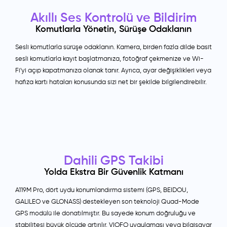
Akıllı Ses Kontrolü ve Bildirim
Komutlarla Yönetin, Sürüşe Odaklanın
Sesli komutlarla sürüşe odaklanın. Kamera, birden fazla dilde basit
sesli komutlarla kayıt başlatmanıza, fotoğraf çekmenize ve Wi-
Fi'yi açıp kapatmanıza olanak tanır. Ayrıca, ayar değişiklikleri veya
hafıza kartı hataları konusunda sizi net bir şekilde bilgilendirebilir.
Dahili GPS Takibi
Yolda Ekstra Bir Güvenlik Katmanı
A119M Pro, dört uydu konumlandırma sistemi (GPS, BEIDOU,
GALILEO ve GLONASS) destekleyen son teknoloji Quad-Mode
GPS modülü ile donatılmıştır. Bu sayede konum doğruluğu ve
stabilitesi büyük ölçüde artırılır. VIOFO uygulaması veya bilgisayar