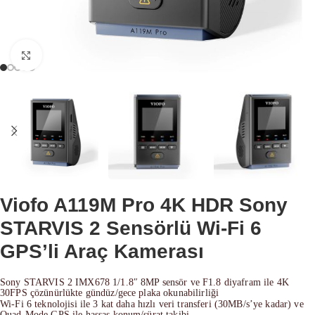
Büyütmek için tıklayın
Viofo A119M Pro 4K HDR Sony
STARVIS 2 Sensörlü Wi-Fi 6
GPS’li Araç Kamerası
Sony STARVIS 2 IMX678 1/1.8″ 8MP sensör ve F1.8 diyafram ile 4K
30FPS çözünürlükte gündüz/gece plaka okunabilirliği
Wi‑Fi 6 teknolojisi ile 3 kat daha hızlı veri transferi (30MB/s’ye kadar) ve
Quad‑Mode GPS ile hassas konum/sürat takibi