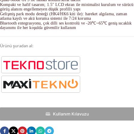
Kompakt ve hafif tasarım; 1.5″ LCD ekran ile minimalist kurulum ve sürücü
görüş alanını engellemeyen düşük profilli yapı
Gelişmiş park modu desteği (HK4/HK6 kiti ile): hareket algılama, zaman
atlama kaydı ve akü koruma sistemi ile 7/24 koruma
Bluetooth entegrasyonu, çok dilli ses kontrolü ve -20℃~65℃ geniş sıcaklık
dayanımı ile her koşulda güvenilir kullanım
Ürünü şuradan al:
🕮 ‎‎‎ Kullanım Kılavuzu