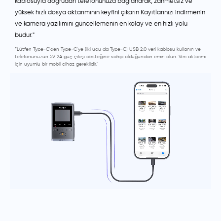
kablosuyla doğrudan telefonunuza bağlanarak, zahmetsiz ve
yüksek hızlı dosya aktarımının keyfini çıkarın Kayıtlarınızı indirmenin
ve kamera yazılımını güncellemenin en kolay ve en hızlı yolu
budur."
*Lütfen Type-C'den Type-C'ye (iki ucu da Type-C) USB 2.0 veri kablosu kullanın ve
telefonunuzun 5V 2A güç çıkışı desteğine sahip olduğundan emin olun. Veri aktarımı
için uyumlu bir mobil cihaz gereklidir."