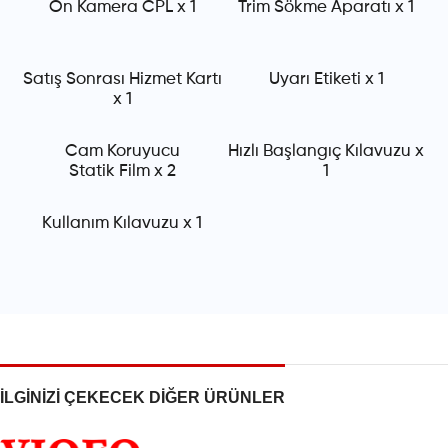
On Kamera CPL x 1
Trim Sökme Aparatı x 1
Satış Sonrası Hizmet Kartı
Uyarı Etiketi x 1
x 1
Cam Koruyucu
Hızlı Başlangıç Kılavuzu x
Statik Film x 2
1
Kullanım Kılavuzu x 1
İLGİNİZİ ÇEKECEK DİĞER ÜRÜNLER