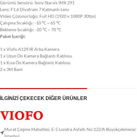
Görüntü Sensörü: Sony Starvis IMX 291
Lens: F1.6 Diyafram 7 Katmanlı Lens
Video Çözünürlüğü: Full HD (1920 x 1080P 30fps)
Çalışma Sıcaklığı: -10 ℃ ~ 65 ℃
Bekleme Sıcaklığı: -20 ℃ ~ 70 ℃
Paket İçeriği:
1 x Viofo A129 IR Arka Kamera
1 x Uzun Ön Kamera Bağlantı Kablosu
1 x Kısa Ön Kamera Bağlantı Kablosu
2 x 3M Bant
İLGİNİZİ ÇEKECEK DİĞER ÜRÜNLER
Murat Çeşme Mahallesi, E-5 Londra Asfaltı No:122/A Büyükçekmece/
İstanbul