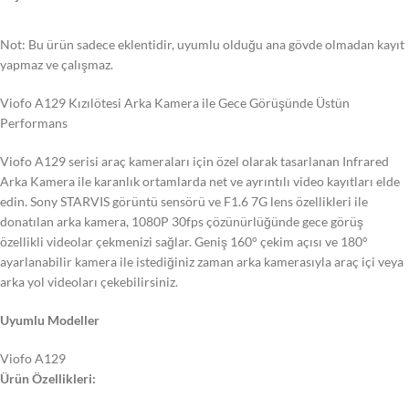
Not: Bu ürün sadece eklentidir, uyumlu olduğu ana gövde olmadan kayıt
yapmaz ve çalışmaz.
Viofo A129 Kızılötesi Arka Kamera ile Gece Görüşünde Üstün
Performans
Viofo A129 serisi araç kameraları için özel olarak tasarlanan Infrared
Arka Kamera ile karanlık ortamlarda net ve ayrıntılı video kayıtları elde
edin. Sony STARVIS görüntü sensörü ve F1.6 7G lens özellikleri ile
donatılan arka kamera, 1080P 30fps çözünürlüğünde gece görüş
özellikli videolar çekmenizi sağlar. Geniş 160° çekim açısı ve 180°
ayarlanabilir kamera ile istediğiniz zaman arka kamerasıyla araç içi veya
arka yol videoları çekebilirsiniz.
Uyumlu Modeller
Viofo A129
Ürün Özellikleri: