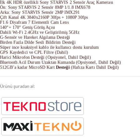
İlk 4K HDR özellikli Sony STARVIS 2 Sensör Araç Kamerası
Ön: Sony STARVIS 2 Sensör 8MP 1/1.8 IMX678
Arka: Sony STARVIS Sensör 2MP IMX291
Çift Kanal 4K 3840x2160P 30fps + 1080P 30fps
F1.6 Diyafram 7 Elementli Cam Lens
140°+ 170° Geniş Görüş Açısı
Dahili Wi-Fi 2.4GHz ve Geliştirilmiş 5GHz
G-Sensör ve Hareket Algılama Desteği
Birden Fazla Dilde Sesli Bildirim Desteği
Süper ince koaksiyel kablo ile kullanıcı dostu kurulum
GPS Kaydedici ve CPL Filtre (Dahil)
Harici Mikrofon Desteği (Opsiyonel, Dahil Değil)
Bluetooth Acil Durum Uzaktan Kumanda (Opsiyonel, Dahil Değil)
512GB’a kadar MicroSD Kart
Desteği
(Hafıza Kartı Dahil Değil)
Ürünü şuradan al: