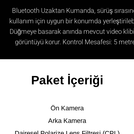
Bluetooth Uzaktan Kumanda, sürüş sırası
kullanım için uygun bir konumda yerleştirilebi
Düğmeye basarak anında mevcut video klibi
görüntüyü korur. Kontrol Mesafesi: 5 metr
Paket İçeriği
Ön Kamera
Arka Kamera
Dairesel Polarize Lens Filtresi (CPL)