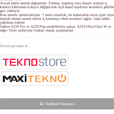
Arızalı kablo anında değiştirme: Ezilmiş, kopmuş veya hasarlı orijinal iç
kamera kablosunu kolayca değiştirerek üçlü kanal kaydınızı kesintisiz şekilde
geri yükleyin
Kısa mesafe optimizasyonu: 1 metre uzunluk, ön kameradan tavan içine veya
torpido üstüne monte edilen iç kameraya ideal mesafeyi sağlar, fazla kablo
yığılması önlenir
Sadece A229 Pro ve A229 Plus modelleriyle çalışır, A229 Ultra/Ultra-W ve
diğer Viofo serileriyle fiziksel olarak uyumsuzdur
Ürünü şuradan al:
🕮 ‎‎‎ Kullanım Kılavuzu