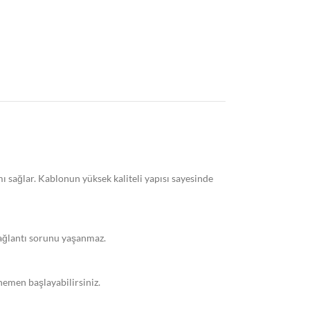
Viofo A329S 4K 60FPS W
Sensör GPS’li SSD 
ÜRÜN
ı sağlar. Kablonun yüksek kaliteli yapısı sayesinde
bağlantı sorunu yaşanmaz.
hemen başlayabilirsiniz.