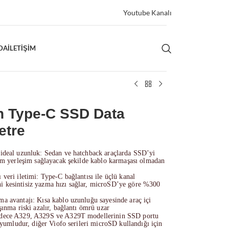
Youtube Kanalı
DA
İLETIŞIM
in Type-C SSD Data
etre
 ideal uzunluk: Sedan ve hatchback araçlarda SSD’yi
tam yerleşim sağlayacak şekilde kablo karmaşası olmadan
veri iletimi: Type-C bağlantısı ile üçlü kanal
 kesintisiz yazma hızı sağlar, microSD’ye göre %300
a avantajı: Kısa kablo uzunluğu sayesinde araç içi
şınma riski azalır, bağlantı ömrü uzar
adece A329, A329S ve A329T modellerinin SSD portu
 uyumludur, diğer Viofo serileri microSD kullandığı için