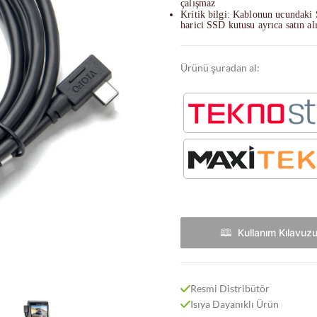
çalışmaz
Kritik bilgi: Kablonun ucundaki
harici SSD kutusu ayrıca satın al
Ürünü şuradan al:
Ç KAMERALARI
raç Kamerası (Tek Kamera)
e İç Araç Kamerası
🕮 ‎‎‎ Kullanım Kılavuz
e Arka Araç Kamerası
 İç ve Arka Araç Kamerası (3 Kamera)
ci Kamera
Resmi Distribütör
Isıya Dayanıklı Ürün