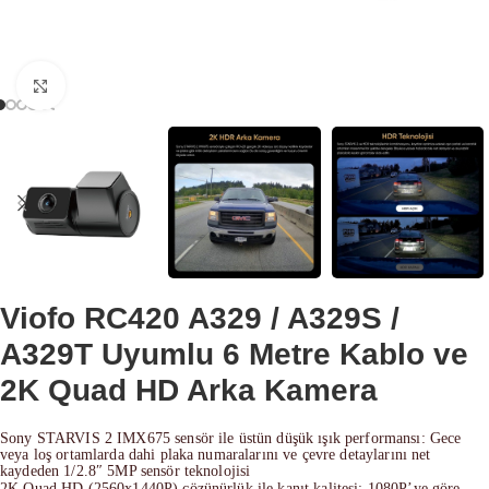
Büyütmek için tıklayın
Viofo RC420 A329 / A329S /
A329T Uyumlu 6 Metre Kablo ve
2K Quad HD Arka Kamera
Sony STARVIS 2 IMX675 sensör ile üstün düşük ışık performansı: Gece
veya loş ortamlarda dahi plaka numaralarını ve çevre detaylarını net
kaydeden 1/2.8″ 5MP sensör teknolojisi
2K Quad HD (2560x1440P) çözünürlük ile kanıt kalitesi: 1080P’ye göre