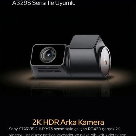
A329S Serisi İle Uyumlu
2K HDR Arka Kamera
Sony STARVIS 2 IMX675 sensörüyle çalışan RC420 gerçek 2K
videoyu üst düzey netlikle kaydeder ve plaka gibi kritik detayların