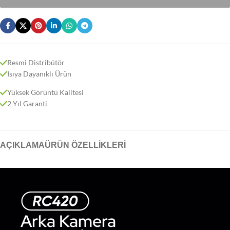
Resmi Distribütör
Isıya Dayanıklı Ürün
Yüksek Görüntü Kalitesi
2 Yıl Garanti
AÇIKLAMA
ÜRÜN ÖZELLIKLERI
Arka Kamera