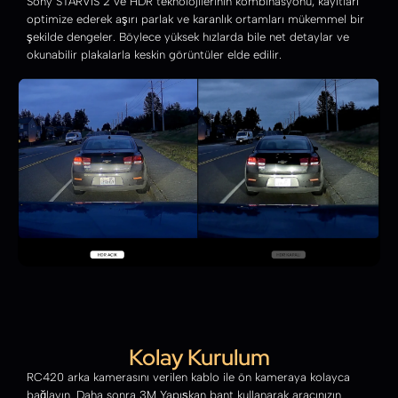
Sony STARVIS 2 ve HDR teknolojilerinin kombinasyonu, kayıtları
optimize ederek aşırı parlak ve karanlık ortamları mükemmel bir
şekilde dengeler. Böylece yüksek hızlarda bile net detaylar ve
okunabilir plakalarla keskin görüntüler elde edilir.
Kolay Kurulum
RC420 arka kamerasını verilen kablo ile ön kameraya kolayca
bağlayın. Daha sonra 3M Yapışkan bant kullanarak aracınızın