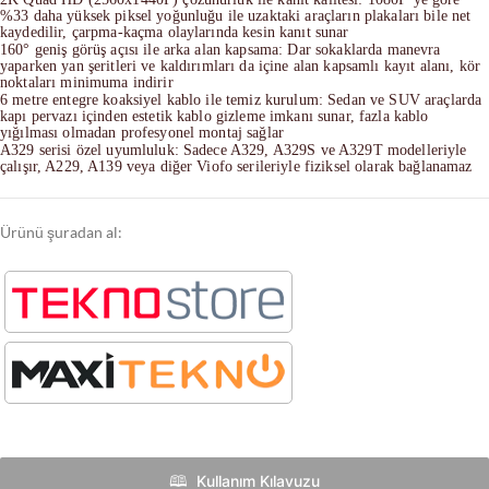
%33 daha yüksek piksel yoğunluğu ile uzaktaki araçların plakaları bile net
kaydedilir, çarpma-kaçma olaylarında kesin kanıt sunar
160° geniş görüş açısı ile arka alan kapsama: Dar sokaklarda manevra
yaparken yan şeritleri ve kaldırımları da içine alan kapsamlı kayıt alanı, kör
noktaları minimuma indirir
6 metre entegre koaksiyel kablo ile temiz kurulum: Sedan ve SUV araçlarda
kapı pervazı içinden estetik kablo gizleme imkanı sunar, fazla kablo
yığılması olmadan profesyonel montaj sağlar
A329 serisi özel uyumluluk: Sadece A329, A329S ve A329T modelleriyle
çalışır, A229, A139 veya diğer Viofo serileriyle fiziksel olarak bağlanamaz
Ürünü şuradan al:
🕮 ‎‎‎ Kullanım Kılavuzu