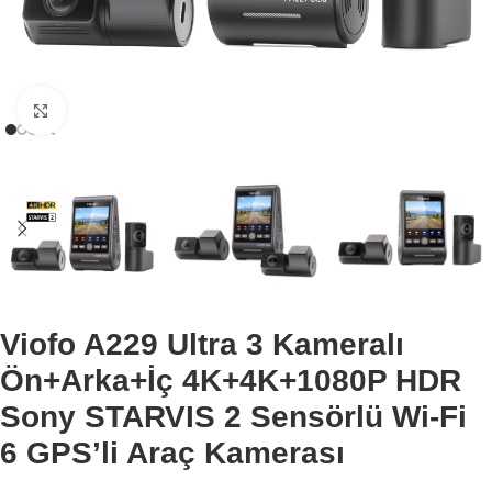
Büyütmek için tıklayın
Viofo A229 Ultra 3 Kameralı
Ön+Arka+İç 4K+4K+1080P HDR
Sony STARVIS 2 Sensörlü Wi-Fi
6 GPS’li Araç Kamerası