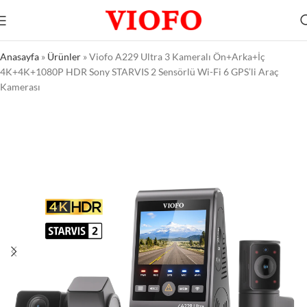
Anasayfa
»
Ürünler
»
Viofo A229 Ultra 3 Kameralı Ön+Arka+İç
4K+4K+1080P HDR Sony STARVIS 2 Sensörlü Wi-Fi 6 GPS’li Araç
Kamerası