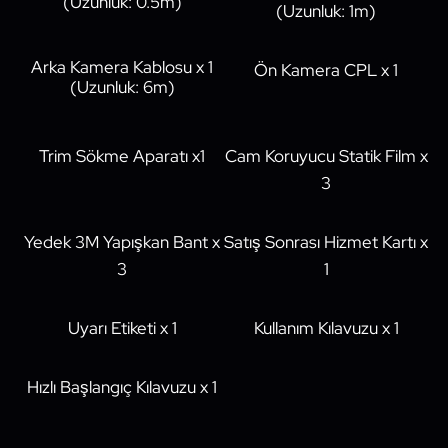
(Uzunluk: 0.5m)
(Uzunluk: 1m)
Arka Kamera Kablosu x 1
Ön Kamera CPL x 1
(Uzunluk: 6m)
Trim Sökme Aparatı x1
Cam Koruyucu Statik Film x
3
Yedek 3M Yapışkan Bant x
Satış Sonrası Hizmet Kartı x
3
1
Uyarı Etiketi x 1
Kullanım Kılavuzu x 1
Hızlı Başlangıç Kılavuzu x 1