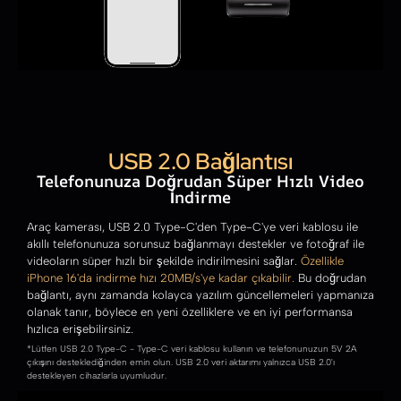
USB 2.0 Bağlantısı
Telefonunuza Doğrudan Süper Hızlı Video
İndirme
Araç kamerası, USB 2.0 Type-C'den Type-C'ye veri kablosu ile
akıllı telefonunuza sorunsuz bağlanmayı destekler ve fotoğraf ile
videoların süper hızlı bir şekilde indirilmesini sağlar.
Özellikle
iPhone 16'da indirme hızı 20MB/s'ye kadar çıkabilir.
Bu doğrudan
bağlantı, aynı zamanda kolayca yazılım güncellemeleri yapmanıza
olanak tanır, böylece en yeni özelliklere ve en iyi performansa
hızlıca erişebilirsiniz.
*Lütfen USB 2.0 Type-C - Type-C veri kablosu kullanın ve telefonunuzun 5V 2A
çıkışını desteklediğinden emin olun. USB 2.0 veri aktarımı yalnızca USB 2.0'ı
destekleyen cihazlarla uyumludur.