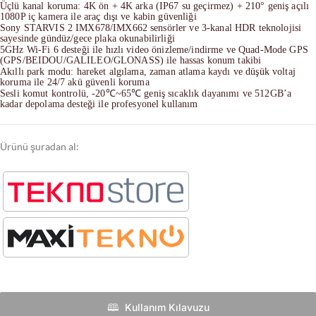
Üçlü kanal koruma: 4K ön + 4K arka (IP67 su geçirmez) + 210° geniş açılı
1080P iç kamera ile araç dışı ve kabin güvenliği
Sony STARVIS 2 IMX678/IMX662 sensörler ve 3‑kanal HDR teknolojisi
sayesinde gündüz/gece plaka okunabilirliği
5GHz Wi‑Fi 6 desteği ile hızlı video önizleme/indirme ve Quad‑Mode GPS
(GPS/BEIDOU/GALILEO/GLONASS) ile hassas konum takibi
Akıllı park modu: hareket algılama, zaman atlama kaydı ve düşük voltaj
koruma ile 24/7 akü güvenli koruma
Sesli komut kontrolü, -20℃~65℃ geniş sıcaklık dayanımı ve 512GB’a
kadar depolama desteği ile profesyonel kullanım
Ürünü şuradan al:
🕮 ‎‎‎ Kullanım Kılavuzu