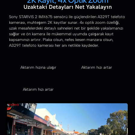
2K Kayıt, 4x Optik Zoom
Uzaktaki Detayları Net Yakalayın
Sony STARVIS 2 IMX675 sensörü ile güçlendirilen A329T telefoto
kamerası, muhteşem 2K kayıtlar sunar. 4x optik zoom özelliği,
uzak mesafelerdeki detaylı sahneleri net bir şekilde yakalamanızı
sağlar ve ön kamera ile mükemmel uyumda çalışarak kayıt
kapsamınızı artırır. Plaka olsun, nefes kesen manzara olsun,
A329T telefoto kamerası her anı netlikle kaydeder.
Aktarım hızına ulaşır
Aktarım hızı artar
Aktarım hızı artar