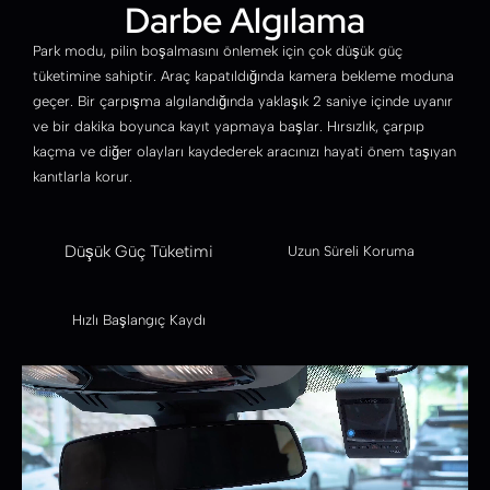
Darbe Algılama
Park modu, pilin boşalmasını önlemek için çok düşük güç
tüketimine sahiptir. Araç kapatıldığında kamera bekleme moduna
geçer. Bir çarpışma algılandığında yaklaşık 2 saniye içinde uyanır
ve bir dakika boyunca kayıt yapmaya başlar. Hırsızlık, çarpıp
kaçma ve diğer olayları kaydederek aracınızı hayati önem taşıyan
kanıtlarla korur.
Düşük Güç Tüketimi
Uzun Süreli Koruma
Hızlı Başlangıç Kaydı