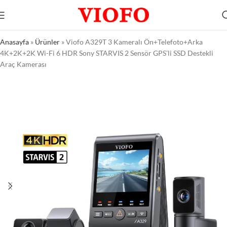
Anasayfa
»
Ürünler
»
Viofo A329T 3 Kameralı Ön+Telefoto+Arka
4K+2K+2K Wi-Fi 6 HDR Sony STARVIS 2 Sensör GPS’li SSD Destekli
Araç Kamerası