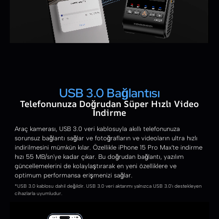
USB 3.0 Bağlantısı
Telefonunuza Doğrudan Süper Hızlı Video
İndirme
Araç kamerası, USB 3.0 veri kablosuyla akıllı telefonunuza
sorunsuz bağlantı sağlar ve fotoğrafların ve videoların ultra hızlı
indirilmesini mümkün kılar. Özellikle iPhone 15 Pro Max'te indirme
hızı 55 MB/sn'ye kadar çıkar. Bu doğrudan bağlantı, yazılım
güncellemelerini de kolaylaştırarak en yeni özelliklere ve
optimum performansa erişmenizi sağlar.
*USB 3.0 kablosu dahil değildir. USB 3.0 veri aktarımı yalnızca USB 3.0'ı destekleyen
cihazlarla uyumludur.