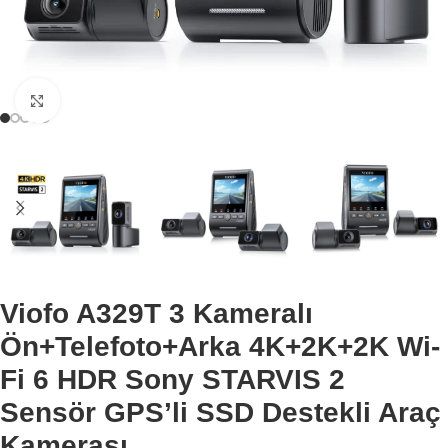
Büyütmek için tıklayın
Viofo A329T 3 Kameralı
Ön+Telefoto+Arka 4K+2K+2K Wi-
Fi 6 HDR Sony STARVIS 2
Sensör GPS’li SSD Destekli Araç
Kamerası