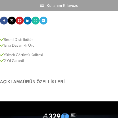
🕮 ‎‎‎ Kullanım Kılavuzu
Resmi Distribütör
Isıya Dayanıklı Ürün
Yüksek Görüntü Kalitesi
2 Yıl Garanti
AÇIKLAMA
ÜRÜN ÖZELLIKLERI