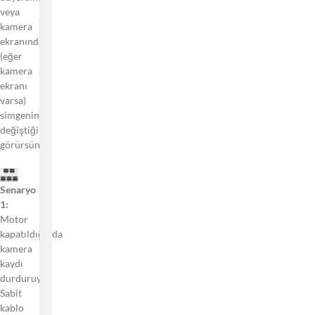
veya
Kullanılır?
kamera
Kamera
ekranındaki
neden bu
(eğer
kadar
kamera
sıcak? Araç
ekranı
Kameraları
varsa)
sıcağa
simgenin
dayanabilir
değiştiğini
mi?
görürsünüz.
Kameram
Neden
Senaryo
Kaydetmeyi
1:
Durduruyor
Motor
ve Bip Sesi
kapatıldığında
Çıkarıyor?
kamera
VIOFO
kaydı
Uygulaması
durduruyor
Nasıl
Sabit
Kullanılır?
kablo