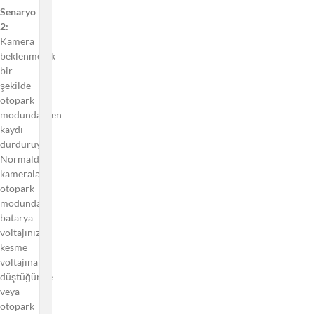
Nedir?
Senaryo
Neden
2:
kamera
Kamera
düğmeleri
beklenmedik
tepki
bir
vermiyor?
şekilde
Otopark
otopark
Modu
modundayken
Neden
kaydı
Çalışmıyor?
durduruyor
Normalde,
Sabit Kablo
kameralar
Seti
otopark
(Hardwire
modunda,
Kit) İçin
batarya
Hangi
voltajınız
Kesme
kesme
Koruması
voltajına
Voltajını
düştüğünde
Seçmeliyim?
veya
otopark
Güç