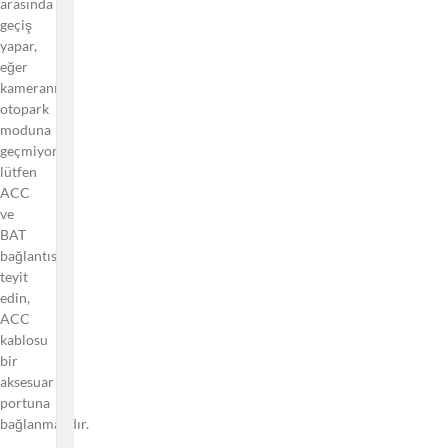
arasında
Otomatik
geçiş
Olay
yapar,
Algılama
eğer
Nedir?
kameranız
Hangi Park
otopark
Modunu
moduna
Seçmeliyim?
geçmiyorsa,
lütfen
Videoları
ACC
Nasıl
ve
Silerim?
BAT
Araç
bağlantısını
Kamerası
teyit
Park
edin,
Moduna
ACC
Girdi Mi?
kablosu
bir
CardReader
aksesuar
(Kart
portuna
Okuyucu)
bağlanmalıdır.
Modu