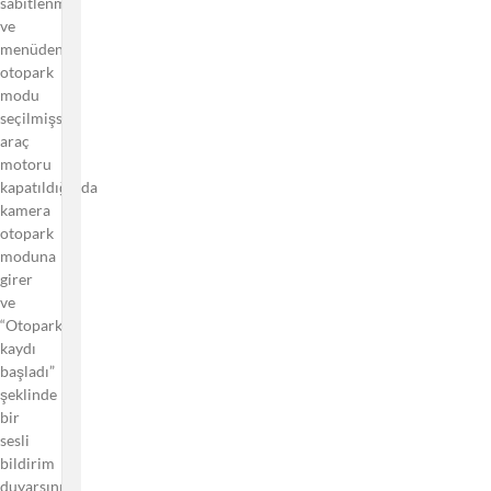
sabitlenmiş
nasıl
ve
düzeltebilirim?
menüden
Neden
otopark
araç
modu
kamerası
seçilmişse,
hafıza
araç
hatası
motoru
veya
kapatıldığında
hafıza
kamera
dolu
otopark
hatası
moduna
veriyor?
girer
ve
Araç
“Otopark
Kamerasının
kaydı
Tarih ve
başladı”
Saatini Nasıl
şeklinde
Güncellerim?
bir
sesli
Statik
bildirim
Sticker
duyarsınız
Nasıl