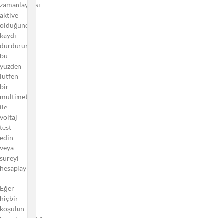
zamanlayıcısı
Kablosunun
aktive
Uzunluğu
olduğunda
Ne Kadar?
kaydı
Araba Park
durdurur,
Halindeyken Canlı
bu
Videoya/Videolara
yüzden
Erişebilir Miyim?
lütfen
bir
VIOFO
multimetre
Araç
ile
Kameraları
voltajı
GPS
test
izlemeyi
edin
destekliyor
veya
mu?
süreyi
Bilgisayara
hesaplayın.
araç
kamerasını
Eğer
nasıl
hiçbir
bağlayarak
koşulun
dosyalara