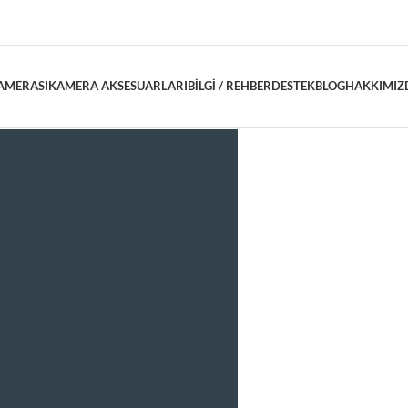
AMERASI
KAMERA AKSESUARLARI
BILGI / REHBER
DESTEK
BLOG
HAKKIMIZ