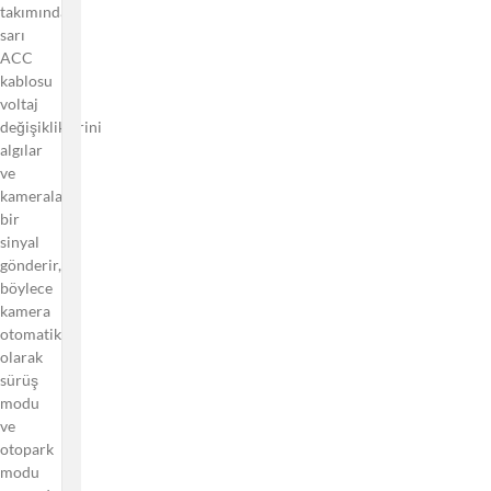
takımındaki
Bluetooth
sarı
Uzaktan
ACC
Kumanda
kablosu
Nasıl
voltaj
Kullanılır
değişikliklerini
?
algılar
Videolar
ve
Nasıl
kameralara
Kilitlenir?
bir
sinyal
Park modu
gönderir,
için harici
böylece
bir pil
kamera
paketi
otomatik
kullanabilir
olarak
miyim?
sürüş
Gelişmiş
modu
Tamponlu
ve
Park
otopark
Modu
modu