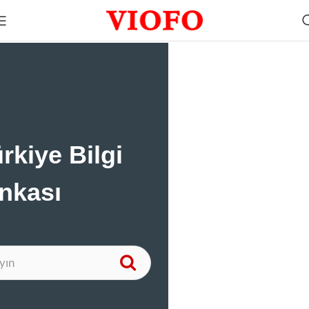
rkiye Bilgi
nkası