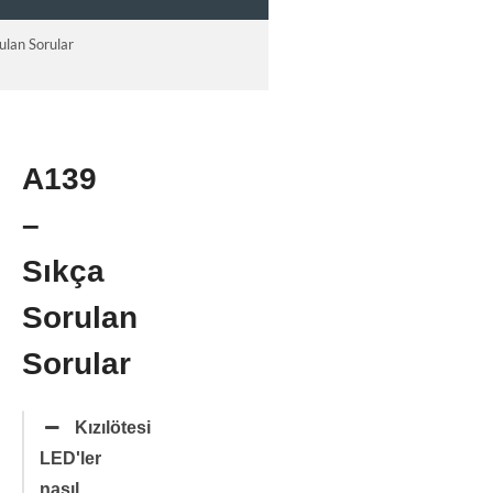
ulan Sorular
A139
Sıkça
–
Sorulan
Sorular
Sıkça
Genel
Sıkça
Sorulan
Sorulan
Sorular
Sorular
A119
Mini 2 -
Kızılötesi
Sıkça
LED'ler
Sorulan
Sorular
nasıl