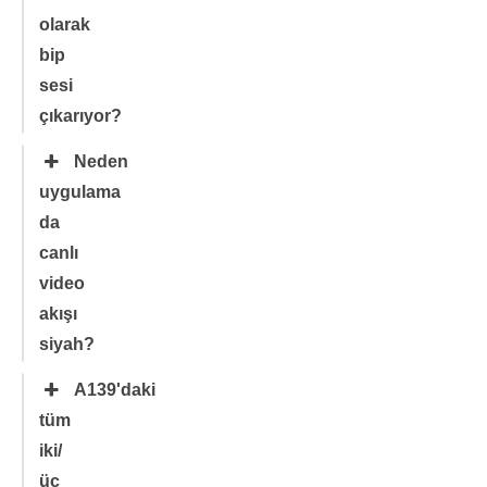
olarak
bip
sesi
çıkarıyor?
Neden
uygulama
da
canlı
video
akışı
siyah?
A139'daki
tüm
iki/
üç