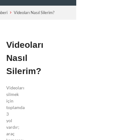
hberi
Videoları Nasıl Silerim?
Videoları
Sıkça
Nasıl
Sorulan
Sorular
Silerim?
Viofo
Rehberi
Videoları
Kartı neden
silmek
formatlamalıyım
için
ve bunu nasıl
toplamda
yapmalıyım?
3
yol
Kamera neden
vardır;
açılmıyor?
araç
nasıl