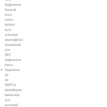
Olay
düğmesine
Algılama
basarak
Nedir?
önce
Hangi Park
onları
Modunu
kilidini
Seçmeliyim?
açın,
ardından
Videoları
seçeneğinizi
Nasıl
onaylamak
Silerim?
için
Araç
REC
Kamerası
düğmesine
Park
basın.
Moduna
Uygulama
Girdi Mi?
ile
ile
CardReader
(WIFI’yi
(Kart
destekleyen
Okuyucu)
kameralar
Modu
için
Nedir?
evrensel)
Neden