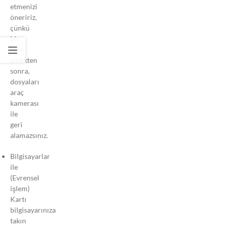
etmenizi
Kamera
öneririz,
neden bu
çünkü
kadar
bir
sıcak? Araç
kere
Kameraları
sildikten
sıcağa
sonra,
dayanabilir
dosyaları
mi?
araç
kamerası
Kameram
ile
Neden
geri
Kaydetmeyi
alamazsınız.
Durduruyor
ve Bip Sesi
Bilgisayarlar
Çıkarıyor?
ile
VIOFO
(Evrensel
Uygulaması
işlem)
Nasıl
Kartı
Kullanılır?
bilgisayarınıza
takın
Bluetooth