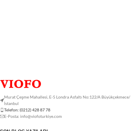
Ve neden bin
dosyasını
açamıyorum?
Kameranın
kurulumundan
önce kontrol
edilmesi
gereken 6
adım
Murat Çeşme Mahallesi, E-5 Londra Asfaltı No:122/A Büyükçekmece/
İstanbul
Telefon: (0212) 428 87 78
E-Posta:
info@viofoturkiye.com