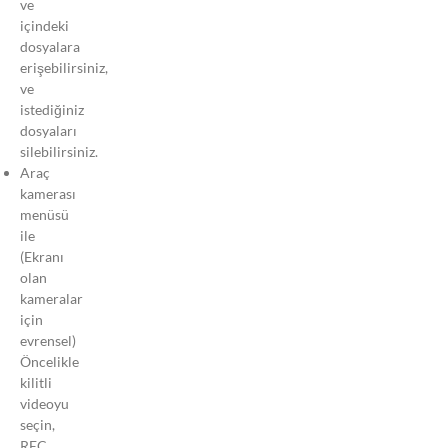
ve
Uzaktan
içindeki
Kumanda
dosyalara
Nasıl
erişebilirsiniz,
Kullanılır
ve
?
istediğiniz
Videolar
dosyaları
Nasıl
silebilirsiniz.
Kilitlenir?
Araç
kamerası
Park modu
menüsü
için harici
ile
bir pil
(Ekranı
paketi
olan
kullanabilir
kameralar
miyim?
için
evrensel)
Gelişmiş
Öncelikle
Tamponlu
kilitli
Park
videoyu
Modu
seçin,
Otomatik
REC