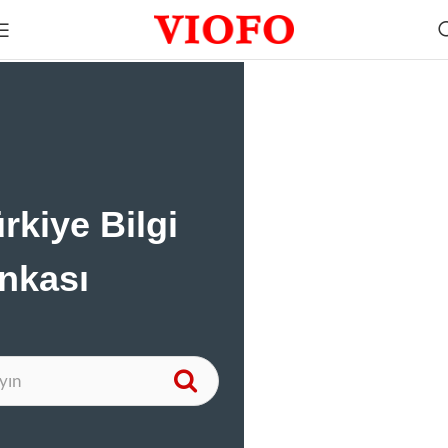
rkiye Bilgi
nkası