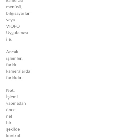
kamerası
düzeltebilirim?
menüsü,
Neden
bilgisayarlar
araç
veya
kamerası
VIOFO
hafıza
Uygulaması
hatası
ile.
veya
hafıza
Ancak
dolu
işlemler,
hatası
farklı
veriyor?
kameralarda
farklıdır.
Araç
Kamerasının
Not:
Tarih ve
İşlemi
Saatini Nasıl
yapmadan
Güncellerim?
önce
net
Statik
bir
Sticker
şekilde
Nasıl
kontrol
Kullanılır?